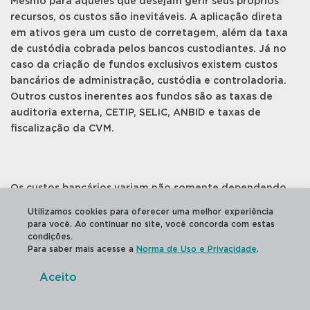
Mesmo para aqueles que desejam gerir seus próprios
recursos, os custos são inevitáveis. A aplicação direta
em ativos gera um custo de corretagem, além da taxa
de custódia cobrada pelos bancos custodiantes. Já no
caso da criação de fundos exclusivos existem custos
bancários de administração, custódia e controladoria.
Outros custos inerentes aos fundos são as taxas de
auditoria externa, CETIP, SELIC, ANBID e taxas de
fiscalização da CVM.
Os custos bancários variam não somente dependendo
da instituição e do patrimônio como também do tipo de
Utilizamos cookies para oferecer uma melhor experiência
investimento. Fundos de investimento em cotas (FICs),
para você. Ao continuar no site, você concorda com estas
por exemplo, costumam ter custos administrativos mais
condições.
Para saber mais acesse a
Norma de Uso e Privacidade
.
baixos que fundos multimercados (FIMs) de gestão
direta, devido a diferenças na complexidade dos
Aceito
investimentos / ativos.